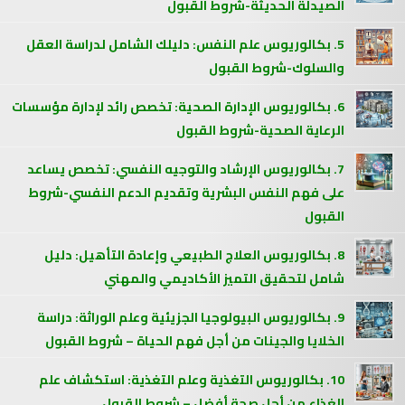
الصيدلة الحديثة-شروط القبول
5. بكالوريوس علم النفس: دليلك الشامل لدراسة العقل
والسلوك-شروط القبول
6. بكالوريوس الإدارة الصحية: تخصص رائد لإدارة مؤسسات
الرعاية الصحية-شروط القبول
7. بكالوريوس الإرشاد والتوجيه النفسي: تخصص يساعد
على فهم النفس البشرية وتقديم الدعم النفسي-شروط
القبول
8. بكالوريوس العلاج الطبيعي وإعادة التأهيل: دليل
شامل لتحقيق التميز الأكاديمي والمهني
9. بكالوريوس البيولوجيا الجزيئية وعلم الوراثة: دراسة
الخلايا والجينات من أجل فهم الحياة – شروط القبول
10. بكالوريوس التغذية وعلم التغذية: استكشاف علم
الغذاء من أجل صحة أفضل – شروط القبول