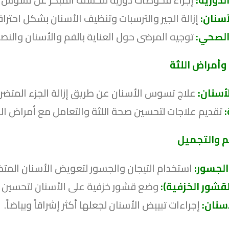
سنان:
إزالة الجير والترسبات وتنظيف الأسنان بشكل احتر
الصحي:
توجيه المرضى حول العناية بالفم والأسنان والنصا
أمراض اللثة
أسنان:
علاج تسوس الأسنان عن طريق إزالة الجزء المتض
:
تقديم علاجات لتحسين صحة اللثة والتعامل مع أمراض اللثة
يم والتجميل
الجسور:
استخدام التيجان والجسور لتعويض الأسنان المت
القشور الخزفية):
وضع قشور خزفية على الأسنان لتحسين 
سنان:
إجراءات تبييض الأسنان لجعلها أكثر إشراقاً وبياضاً.