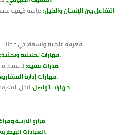
دراسة كيفية تحسين التفاعل بين الفارس والخيل لتحقيق أداء أفضل.
التفاعل بين الإنسان والخيل:
في مجالات البيولوجيا، الكيمياء، علم الحيوان، والطب البيطري.
معرفة علمية واسعة:
القدرة على تحليل البيانات وإجراء الأبحاث الميدانية.
مهارات تحليلية وبحثية:
لاستخدام الأدوات والتقنيات الحديثة في رعاية وتدريب الخيول.
قدرات تقنية:
لتخطيط وتنفيذ وإدارة مشاريع الفروسية بفعالية.
مهارات إدارة المشاريع:
لنقل المعرفة والتفاعل مع المربين والمدربين وأصحاب المرافق.
مهارات تواصل:
إدارة وتدريب الخيول وتحسين السلالات.
مزارع التربية ومراك
تقديم الرعاية الصحية والتشخيص والعلاج للخيول.
العيادات البيطرية: