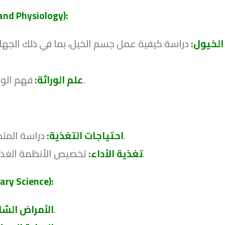
علم الأحياء والفيزيولوجيا للخيول
الخيول:
دراسة كيفية عمل جسم الخيل، بما في ذلك الجهاز ا
فهم الوراثة وتربية الخيول لتحسين الصفات الوراثية والأداء.
علم الوراثة:
دراسة المتطلبات الغذائية للخيول وتطوير برامج تغذية متوازنة.
احتياجات التغذية:
تخصيص الأنظمة الغذائية لتحسين الأداء الرياضي واللياقة البدنية للخيول.
تغذية الأداء:
الصحة البيطرية للخيو
تشخيص وعلاج الأمراض الشائعة في الخيول.
الأمراض الشا