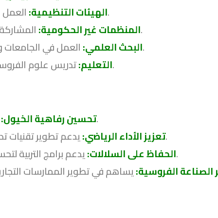
العمل مع منظمات الفروسية لتطوير السياسات والمعايير.
الهيئات التنظيمية:
المشاركة في برامج الحفاظ على الخيول والرعاية الاجتماعية.
المنظمات غير الحكومية:
العمل في الجامعات ومراكز الأبحاث لإجراء دراسات متقدمة حول الخيول.
البحث العلمي:
تدريس علوم الفروسية والمواضيع ذات الصلة في المدارس والجامعات.
التعليم:
يساهم في تحسين الرعاية والصحة العامة للخيول.
تحسين رفاهية الخيول:
يدعم تطوير تقنيات تدريبية فعّالة لتحسين الأداء في المنافسات الرياضية.
تعزيز الأداء الرياضي:
يدعم برامج التربية لتحسين الصفات الوراثية والحفاظ على السلالات النادرة.
الحفاظ على السلالات:
 الصناعة الفروسية: