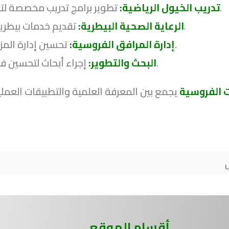
تطوير برامج تدريب مخصصة لتحسين أداء الخيول في السباقات والرياضات الأخرى.
تدريب الخيول الرياضية:
تقديم خدمات بيطرية شاملة تشمل الوقاية والعلاج والرعاية التأهيلية.
الرعاية الصحية البيطرية:
تحسين إدارة المزارع ومراكز التدريب لضمان بيئة آمنة وصحية للخيول.
إدارة المرافق الفروسية:
إجراء أبحاث لتحسين فهم البيولوجيا والسلوكيات وتقنيات التدريب للخيول.
البحث والتطوير:
 الفروسية
يجمع بين المعرفة العلمية والتطبيقات العملية 
أقسام الموقع