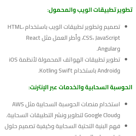
تطوير تطبيقات الويب والمحمول
:
تصميم وتطوير تطبيقات الويب باستخدام HTML،
CSS، JavaScript، وأطر العمل مثل React
وAngular.
تطوير تطبيقات الهواتف المحمولة لأنظمة iOS
وAndroid باستخدام Swift وKotlin.
الحوسبة السحابية والخدمات عبر الإنترنت
:
استخدام منصات الحوسبة السحابية مثل AWS
وGoogle Cloud لتطوير ونشر التطبيقات السحابية.
فهم البنية التحتية السحابية وكيفية تصميم حلول