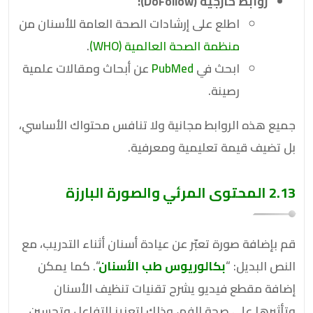
روابط خارجية (DoFollow):
اطلع على إرشادات الصحة العامة للأسنان من
منظمة الصحة العالمية (WHO)
.
ابحث في
PubMed
عن أبحاث ومقالات علمية
رصينة.
جميع هذه الروابط مجانية ولا تنافس محتواك الأساسي،
بل تضيف قيمة تعليمية ومعرفية.
2.13 المحتوى المرئي والصورة البارزة
قم بإضافة صورة تعبّر عن عيادة أسنان أثناء التدريب، مع
النص البديل: “
بكالوريوس طب الأسنان
“. كما يمكن
إضافة مقطع فيديو يشرح تقنيات تنظيف الأسنان
وتأثيرها على صحة الفم، وذلك لتعزيز التفاعل وتحسين