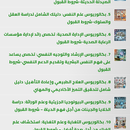
الصيدلة الحديثة-شروط القبول
5. بكالوريوس علم النفس: دليلك الشامل لدراسة العقل
والسلوك-شروط القبول
6. بكالوريوس الإدارة الصحية: تخصص رائد لإدارة مؤسسات
الرعاية الصحية-شروط القبول
7. بكالوريوس الإرشاد والتوجيه النفسي: تخصص يساعد
على فهم النفس البشرية وتقديم الدعم النفسي-شروط
القبول
8. بكالوريوس العلاج الطبيعي وإعادة التأهيل: دليل
شامل لتحقيق التميز الأكاديمي والمهني
9. بكالوريوس البيولوجيا الجزيئية وعلم الوراثة: دراسة
الخلايا والجينات من أجل فهم الحياة – شروط القبول
10. بكالوريوس التغذية وعلم التغذية: استكشاف علم
الغذاء من أجل صحة أفضل – شروط القبول