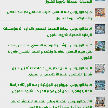
الصيدلة الحديثة-شروط القبول
5. بكالوريوس علم النفس: دليلك الشامل لدراسة العقل
والسلوك-شروط القبول
6. بكالوريوس الإدارة الصحية: تخصص رائد لإدارة مؤسسات
الرعاية الصحية-شروط القبول
7. بكالوريوس الإرشاد والتوجيه النفسي: تخصص يساعد
على فهم النفس البشرية وتقديم الدعم النفسي-شروط
القبول
8. بكالوريوس العلاج الطبيعي وإعادة التأهيل: دليل
شامل لتحقيق التميز الأكاديمي والمهني
9. بكالوريوس البيولوجيا الجزيئية وعلم الوراثة: دراسة
الخلايا والجينات من أجل فهم الحياة – شروط القبول
10. بكالوريوس التغذية وعلم التغذية: استكشاف علم
الغذاء من أجل صحة أفضل – شروط القبول