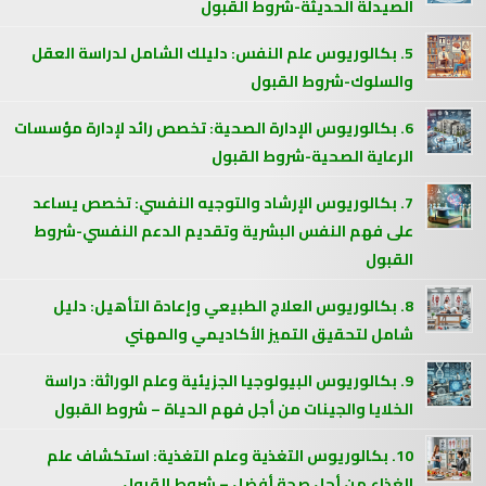
الصيدلة الحديثة-شروط القبول
5. بكالوريوس علم النفس: دليلك الشامل لدراسة العقل
والسلوك-شروط القبول
6. بكالوريوس الإدارة الصحية: تخصص رائد لإدارة مؤسسات
الرعاية الصحية-شروط القبول
7. بكالوريوس الإرشاد والتوجيه النفسي: تخصص يساعد
على فهم النفس البشرية وتقديم الدعم النفسي-شروط
القبول
8. بكالوريوس العلاج الطبيعي وإعادة التأهيل: دليل
شامل لتحقيق التميز الأكاديمي والمهني
9. بكالوريوس البيولوجيا الجزيئية وعلم الوراثة: دراسة
الخلايا والجينات من أجل فهم الحياة – شروط القبول
10. بكالوريوس التغذية وعلم التغذية: استكشاف علم
الغذاء من أجل صحة أفضل – شروط القبول