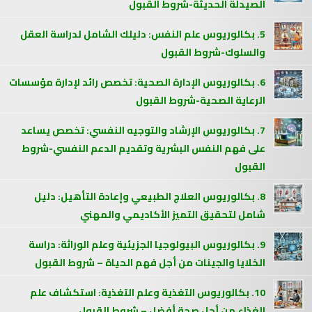
الصيدلة الحديثة-شروط القبول
5. بكالوريوس علم النفس: دليلك الشامل لدراسة العقل
والسلوك-شروط القبول
6. بكالوريوس الإدارة الصحية: تخصص رائد لإدارة مؤسسات
الرعاية الصحية-شروط القبول
7. بكالوريوس الإرشاد والتوجيه النفسي: تخصص يساعد
على فهم النفس البشرية وتقديم الدعم النفسي-شروط
القبول
8. بكالوريوس العلاج الطبيعي وإعادة التأهيل: دليل
شامل لتحقيق التميز الأكاديمي والمهني
9. بكالوريوس البيولوجيا الجزيئية وعلم الوراثة: دراسة
الخلايا والجينات من أجل فهم الحياة – شروط القبول
10. بكالوريوس التغذية وعلم التغذية: استكشاف علم
الغذاء من أجل صحة أفضل – شروط القبول