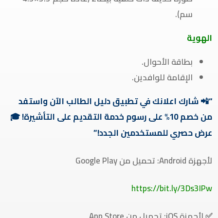
سم).
الهوية
بطاقة الأحوال.
الإقامة للوافدين.
“
📲
شارك اعلانك في تطبيق دليل الطالب الآن واستفد
من خصم 10% على رسوم خدمة التقديم على التأشيرة!
🎓
عرض
حصري
للمستخدمين
الجدد
!”
لأجهزة Android: تحميل من Google Play
https://bit.ly/3Ds3IPw
✅ لأجهزة iOS: تحميل من App Store